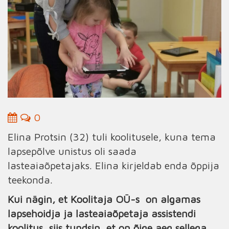
0
Elina Protsin (32) tuli koolitusele, kuna tema
lapsepõlve unistus oli saada
lasteaiaõpetajaks. Elina kirjeldab enda õppija
teekonda.
Kui nägin, et Koolitaja OÜ-s on algamas
lapsehoidja ja lasteaiaõpetaja assistendi
koolitus, siis tundsin, et on õige aeg sellega