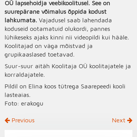
OÜ lapsehoidja veebikoolitusel. See on
suurepärane võimalus õppida kodust
lahkumata.
Vajadusel saab lahendada
koduseid ootamatuid olukordi, pannes
lühikeseks ajaks kinni nii videopildi kui hääle.
Koolitajad on väga mõistvad ja
grupikaaslased toetavad.
Suur-suur aitäh Koolitaja OÜ koolitajatele ja
korraldajatele.
Pildil on Elina koos tütrega Saarepeedi kooli
lasteaias.
Foto: erakogu
Previous
Next