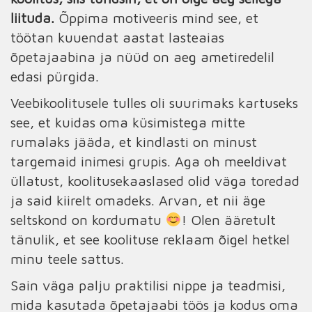
liituda.
Õppima motiveeris mind see, et
töötan kuuendat aastat lasteaias
õpetajaabina ja nüüd on aeg ametiredelil
edasi pürgida.
Veebikoolitusele tulles oli suurimaks kartuseks
see, et kuidas oma küsimistega mitte
rumalaks jääda, et kindlasti on minust
targemaid inimesi grupis. Aga oh meeldivat
üllatust, koolitusekaaslased olid väga toredad
ja said kiirelt omadeks. Arvan, et nii äge
seltskond on kordumatu
! Olen ääretult
tänulik, et see koolituse reklaam õigel hetkel
minu teele sattus.
Sain väga palju praktilisi nippe ja teadmisi,
mida kasutada õpetajaabi töös ja kodus oma