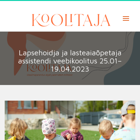
Skip
to
content
Lapsehoidja ja lasteaiaõpetaja
assistendi veebikoolitus 25.01–
19.04.2023