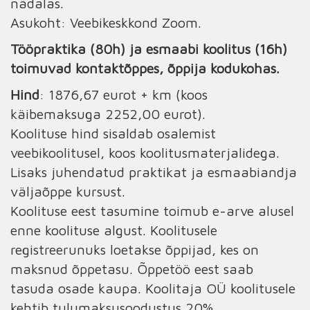
nädalas.
Asukoht: Veebikeskkond Zoom.
Tööpraktika (80h) ja esmaabi koolitus (16h)
toimuvad kontaktõppes, õppija kodukohas.
Hind
: 1876,67 eurot + km (koos
käibemaksuga 2252,00 eurot).
Koolituse hind sisaldab osalemist
veebikoolitusel, koos koolitusmaterjalidega.
Lisaks juhendatud praktikat ja esmaabiandja
väljaõppe kursust.
Koolituse eest tasumine toimub e-arve alusel
enne koolituse algust. Koolitusele
registreerunuks loetakse õppijad, kes on
maksnud õppetasu. Õppetöö eest saab
tasuda osade kaupa. Koolitaja OÜ koolitusele
kehtib tulumaksusoodustus 20%