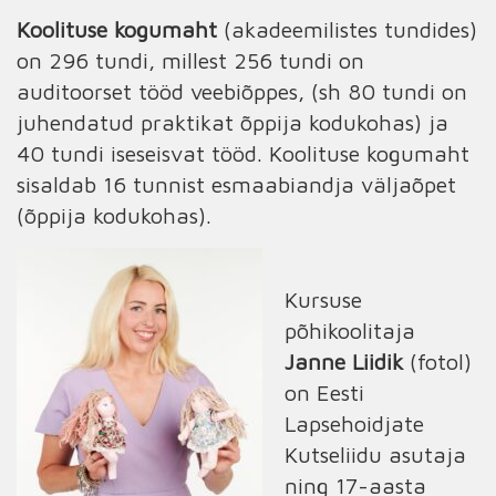
Koolituse kogumaht
(akadeemilistes tundides)
on 296 tundi, millest 256 tundi on
auditoorset tööd veebiõppes, (sh 80 tundi on
juhendatud praktikat õppija kodukohas) ja
40 tundi iseseisvat tööd. Koolituse kogumaht
sisaldab 16 tunnist esmaabiandja väljaõpet
(õppija kodukohas).
Kursuse
põhikoolitaja
Janne Liidik
(fotol)
on Eesti
Lapsehoidjate
Kutseliidu asutaja
ning 17-aasta