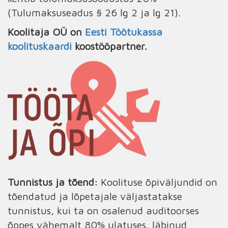
(Tulumaksuseadus § 26 lg 2 ja lg 21).
Koolitaja OÜ on
Eesti Töötukassa
koolituskaardi
koostööpartner.
Tunnistus ja tõend:
Koolituse õpiväljundid on
tõendatud ja lõpetajale väljastatakse
tunnistus, kui ta on osalenud auditoorses
õppes vähemalt 80% ulatuses, läbinud