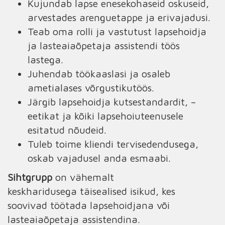
Kujundab lapse enesekohaseid oskuseid,
arvestades arenguetappe ja erivajadusi.
Teab oma rolli ja vastutust lapsehoidja
ja lasteaiaõpetaja assistendi töös
lastega.
Juhendab töökaaslasi ja osaleb
ametialases võrgustikutöös.
Järgib lapsehoidja kutsestandardit, –
eetikat ja kõiki lapsehoiuteenusele
esitatud nõudeid.
Tuleb toime kliendi tervisedendusega,
oskab vajadusel anda esmaabi.
Sihtgrupp
on vähemalt
keskharidusega täisealised isikud, kes
soovivad töötada lapsehoidjana või
lasteaiaõpetaja assistendina.