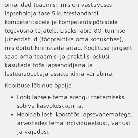
omandad teadmisi, mis on vastavuses
lapsehoidja tase 5 kutsestandardi
kompetentsidele ja kompetentsipõhistele
tegevusnäitajatele. Lisaks läbid 80-tunnise
juhendatud (tööpraktika oma kodukohas),
mis õpitut kinnistada aitab. Koolituse järgselt
saad oma teadmisi ja praktilisi oskusi
kasutada töös lapsehoidjana ja
lasteaiaõpetaja assistendina või abina.
Koolituse läbinud õppija:
Loob lapsele tema arengu toetamiseks
sobiva kasvukeskkonna.
Hooldab last, koostöös lapsevanematega,
arvestades tema individuaalsust, vanust
ja vajadusi.